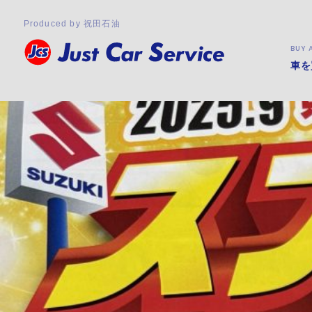
タグ:
スズキの日
2025.09.06
Produced by 祝田石油
【スズキの日】開催中！
９月６日（土）より、県下一斉スズキの日のイベントを開催し
BUY 
当店でもスズキの日イベントを開催しておりますのでスズキ車
車を