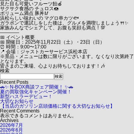
見た目も可愛いフルーツ飴🍎
サクサク食感の チュロス🍩
ボリューム満点 豚丼🥢
浜松らしい味わいの マグロ串カツ🐟
ガラポンで運試しをした後は、グルメを満喫しましょう🍴✨
家族みんなでシェアして、お腹も笑顔も満点！💯
――――
📅 イベント概要
📅 開催日：2025年11月22日（土）・23日（日）
⏰ 時間：9:00〜17:00
📍 会場：ジャストカーサービス浜松本店
※景品・メニューは数に限りがございます。なくなり次第終了
となります。
皆さまのご来場、心よりお待ちしております！🎶
検索
検索
Recent Posts
🚗✨ N-BOX商談フェア開催！ ✨🚗
夏の買取強化キャンペーン開催！
新型ハスラーデビュー！
大切なお知らせ
【当店のガソリン店頭価格に関する大切なお知らせ】
Recent Comments
表示できるコメントはありません。
Archives
2026年7月
2026年6月