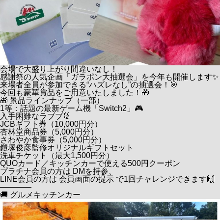
会場で大盛り上がり間違いなし！
感謝祭の人気企画「ガラポン大抽選会」を今年も開催します✨
来場者全員が参加できる“ハズレなし”の抽選会！🎯
今回も豪華賞品をご用意いたしました！🎁
🎁 景品ラインナップ（一部）
1等：話題の最新ゲーム機「Switch2」🎮
入手困難なラブブ🐰
JCBギフト券（10,000円分）
杏林堂商品券（5,000円分）
さわやか食事券（5,000円分）
鎧塚俊彦監修オリジナルギフトセット
洗車チケット（最大1,500円分）
QUOカード／キッチンカーで使える500円クーポン
プラチナ会員の方は DMを持参、
LINE会員の方は 会員画面の提示 で1回チャレンジできます🙌
――――
🚚 グルメキッチンカー