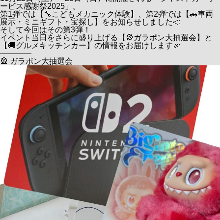
ービス感謝祭2025」。
第1弾では【🔧こどもメカニック体験】、第2弾では【🚗車両
展示・ミニギフト・宝探し】をお知らせしました📣
そして今回はその第3弾！
イベント当日をさらに盛り上げる【🎡ガラポン大抽選会】と
【🚚グルメキッチンカー】の情報をお届けします🎉
――――
🎡 ガラポン大抽選会