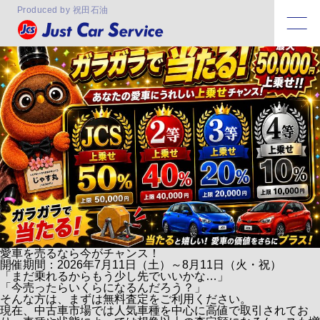
タグ:
無料査定
Produced by 祝田石油
2026.07.11
夏の買取強化キャンペーン開催！
愛車を売るなら今がチャンス！
開催期間：2026年7月11日（土）～8月11日（火・祝）
「まだ乗れるからもう少し先でいいかな…」
「今売ったらいくらになるんだろう？」
そんな方は、まずは
無料査定
をご利用ください。
現在、中古車市場では人気車種を中心に高値で取引されてお