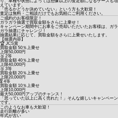
り、車種や状態によっては想像以上の査定額になるケースも増
えています。
「売るかどうか決めていない」という方も大歓迎！
査定は無料・ご相談だけでもお気軽にご利用ください。
ご成約のお客様限定！
ガラガラ抽選で買取金額をさらに上乗せ！
キャンペーン期間中にお車をご売却いただいたお客様は、
ガラ
ガラ抽選
にチャレンジ！
抽選結果に応じて、
買取金額をさらに上乗せ
いたします。
【抽選内容】
🏆
JCS賞
買取金額 50％上乗せ
上限50,000円
🥈
2等
買取金額 40％上乗せ
上限40,000円
🥉
3等
買取金額 20％上乗せ
上限20,000円
🎖
4等
買取金額 10％上乗せ
上限10,000円
最大50,000円アップのチャンス！
「思っていた以上に高く売れた！」そんな嬉しいキャンペーン
です。
このようなお車も大歓迎！
走行距離が多い
年式が古い