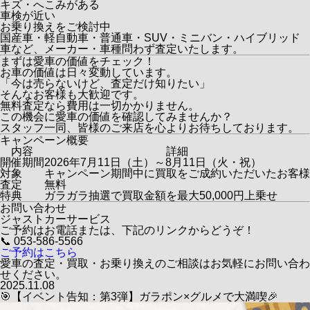
キズ・へこみがある
車検が近い
お乗り換えをご検討中
国産車・軽自動車・普通車・SUV・ミニバン・ハイブリッド
車など、メーカー・車種問わず査定いたします。
まずは愛車の価値をチェック！
お車の価値は日々変動しています。
「今は売らないけど、査定だけ知りたい」
そんなお客様も大歓迎です。
無料査定なら費用は一切かかりません。
この機会に愛車の価値を確認してみませんか？
スタッフ一同、皆様のご来店を心よりお待ちしております。
キャンペーン概要
内容
詳細
開催期間
2026年7月11日（土）～8月11日（火・祝）
対象
キャンペーン期間中に買取をご成約いただいたお客様
査定
無料
特典
ガラガラ抽選で買取金額を
最大50,000円上乗せ
お問い合わせ
ジャストカーサービス
ご予約はお電話または、下記のリンクからどうぞ！
📞
053-586-5566
ご予約はこちら
愛車の査定・買取・お乗り換えのご相談はお気軽にお問い合わ
せください。
2025.11.08
🎯【イベント告知：第3弾】ガラポン×グルメで大満喫🎉