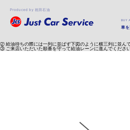
月:
2023年10月
2023.10.04
Produced by 祝田石油
給油来店時のお願い
いつも当店をご利用いただきありがとうございます。
BUY 
また、多くの皆様のご来店、誠にありがとうございます。
最近、以前よりも多くのお客様にご来店いただけており、店頭
車を
大変申し訳ございません。
そこで、ご来店の皆様に③点のお願いがあります。
① 飛竜街道より給油来店いただいた際に
弊社工場棟側の入口
② 給油待ちの際には
一列に並ばず下図のように横三列
に並ん
③ ご来店いただいた
順番を守って
給油レーンに進んでくださ