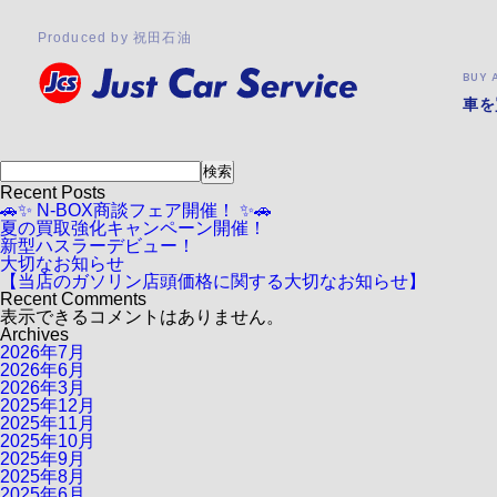
月:
2025年1月
2025.01.31
Produced by 祝田石油
一緒に働く仲間を募集しています！
当店では、一緒に働く仲間を募集しています！
BUY 
アルバイト、パート、正社員など働き方は様々
少しでも興味がある方は下記のリンクから採用情報をご覧くだ
車を
採用情報はこちら
皆様のご応募お待ちしています！
検索
検索
Recent Posts
🚗✨ N-BOX商談フェア開催！ ✨🚗
夏の買取強化キャンペーン開催！
新型ハスラーデビュー！
大切なお知らせ
【当店のガソリン店頭価格に関する大切なお知らせ】
Recent Comments
表示できるコメントはありません。
Archives
2026年7月
2026年6月
2026年3月
2025年12月
2025年11月
2025年10月
2025年9月
2025年8月
2025年6月