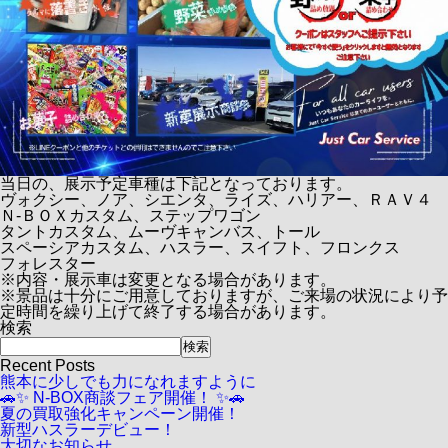
当日の、展示予定車種は下記となっております。
ヴォクシー、ノア、シエンタ、ライズ、ハリアー、ＲＡＶ４
Ｎ-ＢＯＸカスタム、ステップワゴン
タントカスタム、ムーヴキャンバス、トール
スペーシアカスタム、ハスラー、スイフト、フロンクス
フォレスター
※内容・展示車は変更となる場合があります。
※景品は十分にご用意しておりますが、ご来場の状況により予
定時間を繰り上げて終了する場合があります。
検索
検索
Recent Posts
熊本に少しでも力になれますように
🚗✨ N-BOX商談フェア開催！ ✨🚗
夏の買取強化キャンペーン開催！
新型ハスラーデビュー！
大切なお知らせ