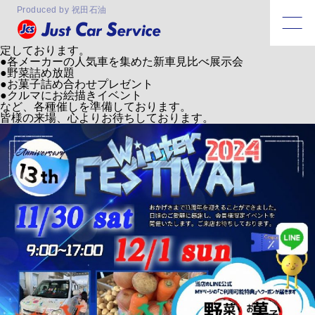
月:
2024年11月
Produced by 祝田石油
2024.11.18
JCSイベント開催します！
JCSでは11月30日㈯、12月1日㈰の2日間、イベント開催を予
定しております。
●各メーカーの人気車を集めた新車見比べ展示会
●野菜詰め放題
●お菓子詰め合わせプレゼント
●クルマにお絵描きイベント
など、各種催しを準備しております。
皆様の来場、心よりお待ちしております。