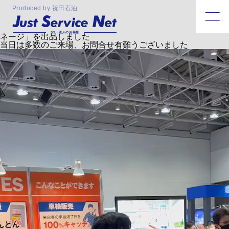
月:
2022年6月
Produced by 祝田石油
2022.06.17
SS見本市in仙台 へABMサイネージを出品しました
2022年6月9日のSS見本市in仙台へ弊社が手掛ける「ABMサイ
SS・法人のお客様
ネージ」を出品しました
当日は多数のご来場、お問合せ有難うございました