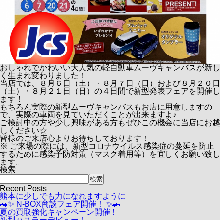
おしゃれでかわいい大人気の軽自動車ムーヴキャンバスが新し
く生まれ変わりました！
当店では、
８月６日（土）・８月７日（日）
および
８月２０日
（土）・８月２１日（日）
の４日間で新型発表フェアを開催し
ます！
もちろん
実際の新型ムーヴキャンバスもお店に用意
しますの
で、実際の車両を見ていただくことが出来ますよ♪
ご検討中の方や少し興味がある方もぜひこの機会に当店にお越
しください☆
皆様のご来店心よりお待ちしております！
※ ご来場の際には、新型コロナウイルス感染症の蔓延を防止
するために感染予防対策（マスク着用等）を宜しくお願い致し
ます。
検索
検索
Recent Posts
熊本に少しでも力になれますように
🚗✨ N-BOX商談フェア開催！ ✨🚗
夏の買取強化キャンペーン開催！
新型ハスラーデビュー！