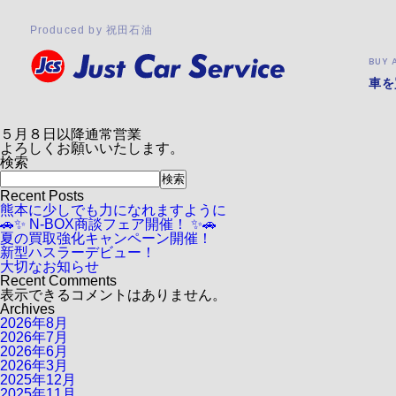
タグ:
ＧＳ
2023.05.01
Produced by 祝田石油
GW期間中の営業について
いつも当店をご利用いただきありがとうございます。
BUY 
当店のGW期間中の営業は下記のとおりです。
◎ 給油 ◎
車を
通常営業
◎ 整備工場 ◎
５月１日から５月７日 ⇒ 受付時間 AM９：００～ＰＭ１８
５月８日以降通常営業
よろしくお願いいたします。
検索
検索
Recent Posts
熊本に少しでも力になれますように
🚗✨ N-BOX商談フェア開催！ ✨🚗
夏の買取強化キャンペーン開催！
新型ハスラーデビュー！
大切なお知らせ
Recent Comments
表示できるコメントはありません。
Archives
2026年8月
2026年7月
2026年6月
2026年3月
2025年12月
2025年11月